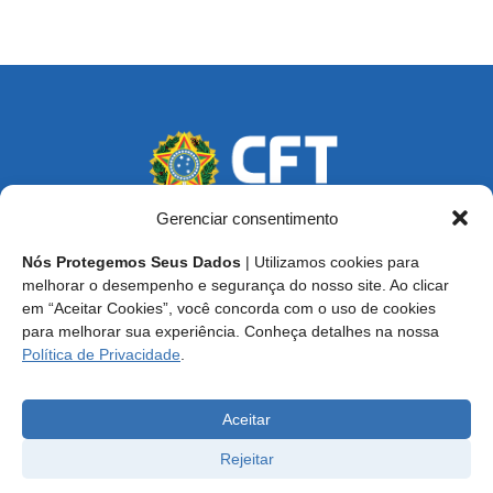
Gerenciar consentimento
Nós Protegemos Seus Dados
| Utilizamos cookies para
Endereço: SCS, Quadra 02, Bloco D, Ed. Oscar Niemeyer,
melhorar o desempenho e segurança do nosso site. Ao clicar
9º Andar CEP 70.316-900 - Brasília/DF
em “Aceitar Cookies”, você concorda com o uso de cookies
para melhorar sua experiência. Conheça detalhes na nossa
Central de Atendimento ao Técnico:
0800 016-1515
Política de Privacidade
.
E-mail: cft@cft.org.br | ouvidoria@cft.org.br
Aceitar
Rejeitar