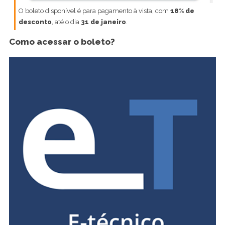
O boleto disponível é para pagamento à vista, com
18% de
desconto
, até o dia
31 de janeiro
.
Como acessar o boleto?