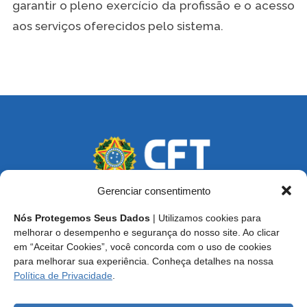
garantir o pleno exercício da profissão e o acesso
aos serviços oferecidos pelo sistema.
Gerenciar consentimento
Nós Protegemos Seus Dados
| Utilizamos cookies para
Endereço: SCS, Quadra 02, Bloco D, Ed. Oscar Niemeyer,
melhorar o desempenho e segurança do nosso site. Ao clicar
9º Andar CEP 70.316-900 - Brasília/DF
em “Aceitar Cookies”, você concorda com o uso de cookies
para melhorar sua experiência. Conheça detalhes na nossa
Central de Atendimento ao Técnico:
0800 016-1515
Política de Privacidade
.
E-mail: cft@cft.org.br | ouvidoria@cft.org.br