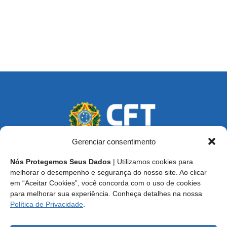
Gerenciar consentimento
Nós Protegemos Seus Dados
| Utilizamos cookies para
Endereço: SCS, Quadra 02, Bloco D, Ed. Oscar Niemeyer,
melhorar o desempenho e segurança do nosso site. Ao clicar
9º Andar CEP 70.316-900 - Brasília/DF
em “Aceitar Cookies”, você concorda com o uso de cookies
para melhorar sua experiência. Conheça detalhes na nossa
Central de Atendimento ao Técnico:
0800 016-1515
Política de Privacidade
.
E-mail: cft@cft.org.br | ouvidoria@cft.org.br