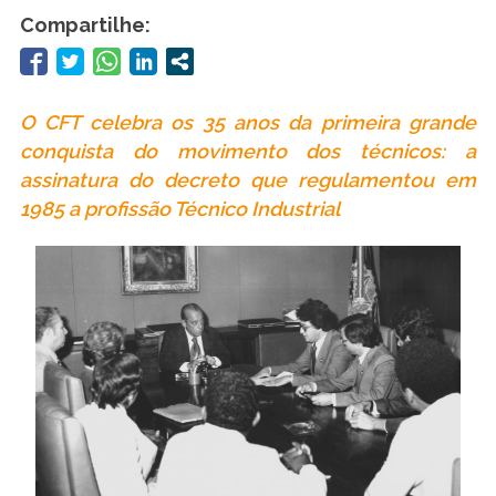
Compartilhe:
O CFT celebra os 35 anos da primeira grande
conquista do movimento dos técnicos: a
assinatura do decreto que regulamentou em
1985 a profissão Técnico Industrial