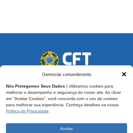
Gerenciar consentimento
Nós Protegemos Seus Dados
| Utilizamos cookies para
Endereço: SCS, Quadra 02, Bloco D, Ed. Oscar Niemeyer,
melhorar o desempenho e segurança do nosso site. Ao clicar
9º Andar CEP 70.316-900 - Brasília/DF
em “Aceitar Cookies”, você concorda com o uso de cookies
para melhorar sua experiência. Conheça detalhes na nossa
Central de Atendimento ao Técnico:
0800 016-1515
Política de Privacidade
.
E-mail: cft@cft.org.br | ouvidoria@cft.org.br
Aceitar