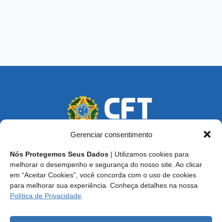
Gerenciar consentimento
Nós Protegemos Seus Dados
| Utilizamos cookies para
Endereço: SCS, Quadra 02, Bloco D, Ed. Oscar Niemeyer,
melhorar o desempenho e segurança do nosso site. Ao clicar
9º Andar CEP 70.316-900 - Brasília/DF
em “Aceitar Cookies”, você concorda com o uso de cookies
para melhorar sua experiência. Conheça detalhes na nossa
Central de Atendimento ao Técnico:
0800 016-1515
Política de Privacidade
.
E-mail: cft@cft.org.br | ouvidoria@cft.org.br