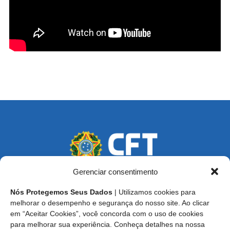
Gerenciar consentimento
Nós Protegemos Seus Dados
| Utilizamos cookies para
Endereço: SCS, Quadra 02, Bloco D, Ed. Oscar Niemeyer,
melhorar o desempenho e segurança do nosso site. Ao clicar
9º Andar CEP 70.316-900 - Brasília/DF
em “Aceitar Cookies”, você concorda com o uso de cookies
para melhorar sua experiência. Conheça detalhes na nossa
Central de Atendimento ao Técnico:
0800 016-1515