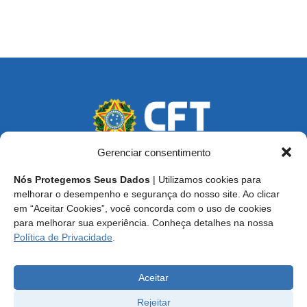
Gerenciar consentimento
Nós Protegemos Seus Dados
| Utilizamos cookies para
Endereço: SCS, Quadra 02, Bloco D, Ed. Oscar Niemeyer,
melhorar o desempenho e segurança do nosso site. Ao clicar
9º Andar CEP 70.316-900 - Brasília/DF
em “Aceitar Cookies”, você concorda com o uso de cookies
para melhorar sua experiência. Conheça detalhes na nossa
Central de Atendimento ao Técnico:
0800 016-1515
Política de Privacidade
.
E-mail: cft@cft.org.br | ouvidoria@cft.org.br
Aceitar
Rejeitar