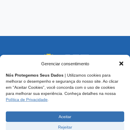
Gerenciar consentimento
Nós Protegemos Seus Dados
| Utilizamos cookies para
melhorar o desempenho e segurança do nosso site. Ao clicar
em “Aceitar Cookies”, você concorda com o uso de cookies
Endereço: SCS, Quadra 02, Bloco D, Ed. Oscar Niemeyer,
para melhorar sua experiência. Conheça detalhes na nossa
9º Andar CEP 70.316-900 - Brasília/DF
Política de Privacidade
.
Central de Atendimento ao Técnico:
0800 016-1515
E-mail: cft@cft.org.br | ouvidoria@cft.org.br
Aceitar
Rejeitar