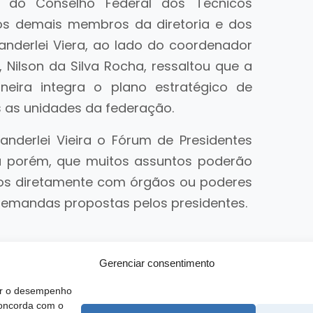
 do Conselho Federal dos Técnicos
dos demais membros da diretoria e dos
anderlei Viera, ao lado do coordenador
 Nilson da Silva Rocha, ressaltou que a
neira integra o plano estratégico de
 as unidades da federação.
nderlei Vieira o Fórum de Presidentes
ou porém, que muitos assuntos poderão
dos diretamente com órgãos ou poderes
emandas propostas pelos presidentes.
Gerenciar consentimento
rar o desempenho
concorda com o
 SCS, Quadra 02, Bloco D, Ed. Oscar Niemeyer, 9º Andar CEP 70.316-