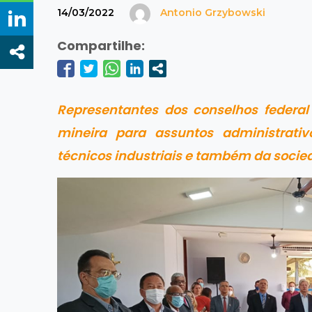
14/03/2022
Antonio Grzybowski
Compartilhe:
Representantes dos conselhos federal 
mineira para assuntos administrativo
técnicos industriais e também da socied