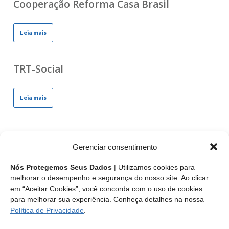
Cooperação Reforma Casa Brasil
Leia mais
TRT-Social
Leia mais
8 anos do Sistema CFT/CRTs
Gerenciar consentimento
Leia mais
Nós Protegemos Seus Dados
| Utilizamos cookies para
melhorar o desempenho e segurança do nosso site. Ao clicar
em “Aceitar Cookies”, você concorda com o uso de cookies
para melhorar sua experiência. Conheça detalhes na nossa
Política de Privacidade
.
‹
1
2
3
4
›
»