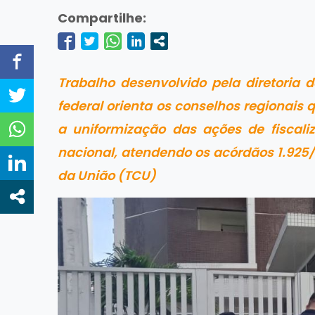
Compartilhe:
Trabalho desenvolvido pela diretoria 
federal orienta os conselhos regionais
a uniformização das ações de fiscali
nacional, atendendo os acórdãos 1.925/
da União (TCU)