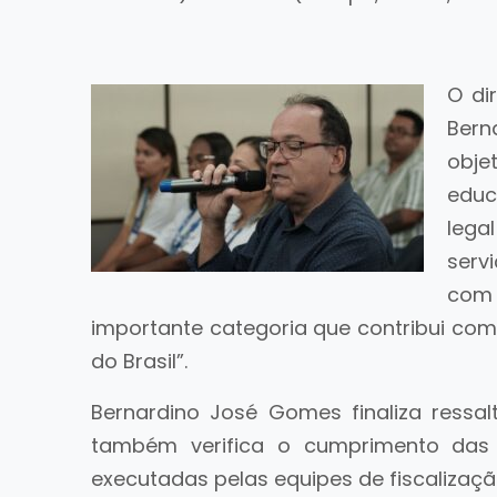
O di
Bern
obje
educ
lega
serv
com
importante categoria que contribui co
do Brasil”.
Bernardino José Gomes finaliza ress
também verifica o cumprimento das
executadas pelas equipes de fiscalizaçã