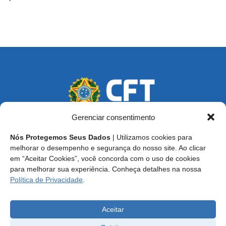
Gerenciar consentimento
Nós Protegemos Seus Dados
| Utilizamos cookies para
Endereço: SCS, Quadra 02, Bloco D, Ed. Oscar Niemeyer,
melhorar o desempenho e segurança do nosso site. Ao clicar
9º Andar CEP 70.316-900 - Brasília/DF
em “Aceitar Cookies”, você concorda com o uso de cookies
para melhorar sua experiência. Conheça detalhes na nossa
Central de Atendimento ao Técnico:
0800 016-1515
Política de Privacidade
.
E-mail: cft@cft.org.br | ouvidoria@cft.org.br
Aceitar