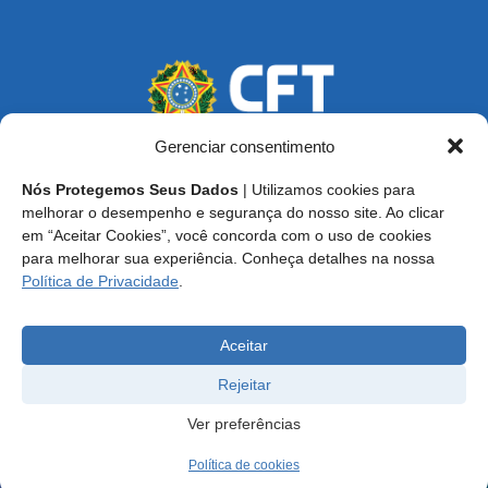
Gerenciar consentimento
Nós Protegemos Seus Dados
| Utilizamos cookies para
Endereço: SCS, Quadra 02, Bloco D, Ed. Oscar Niemeyer,
melhorar o desempenho e segurança do nosso site. Ao clicar
9º Andar CEP 70.316-900 - Brasília/DF
em “Aceitar Cookies”, você concorda com o uso de cookies
para melhorar sua experiência. Conheça detalhes na nossa
Central de Atendimento ao Técnico:
0800 016-1515
Política de Privacidade
.
E-mail: cft@cft.org.br | ouvidoria@cft.org.br
Aceitar
Rejeitar
Ver preferências
Política de cookies