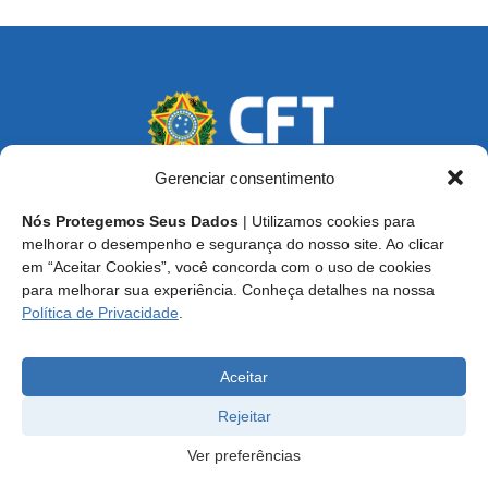
Gerenciar consentimento
Nós Protegemos Seus Dados
| Utilizamos cookies para
Endereço: SCS, Quadra 02, Bloco D, Ed. Oscar Niemeyer,
melhorar o desempenho e segurança do nosso site. Ao clicar
9º Andar CEP 70.316-900 - Brasília/DF
em “Aceitar Cookies”, você concorda com o uso de cookies
para melhorar sua experiência. Conheça detalhes na nossa
Central de Atendimento ao Técnico:
0800 016-1515
Política de Privacidade
.
E-mail: cft@cft.org.br | ouvidoria@cft.org.br
Aceitar
Rejeitar
Ver preferências