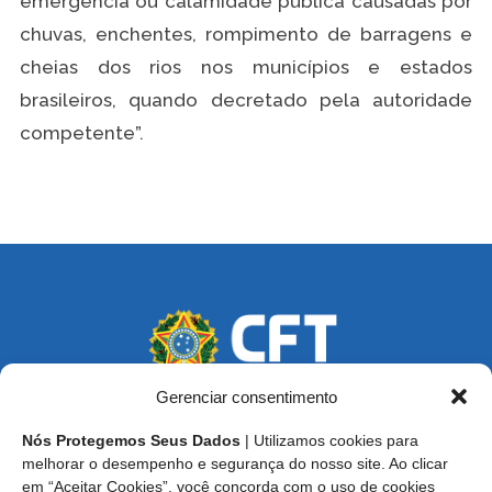
emergência ou calamidade pública causadas por
chuvas, enchentes, rompimento de barragens e
cheias dos rios nos municípios e estados
brasileiros, quando decretado pela autoridade
competente”.
Gerenciar consentimento
Nós Protegemos Seus Dados
| Utilizamos cookies para
Endereço: SCS, Quadra 02, Bloco D, Ed. Oscar Niemeyer,
melhorar o desempenho e segurança do nosso site. Ao clicar
9º Andar CEP 70.316-900 - Brasília/DF
em “Aceitar Cookies”, você concorda com o uso de cookies