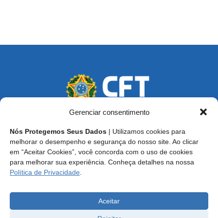
Gerenciar consentimento
Nós Protegemos Seus Dados
| Utilizamos cookies para
Endereço: SCS, Quadra 02, Bloco D, Ed. Oscar Niemeyer,
melhorar o desempenho e segurança do nosso site. Ao clicar
9º Andar CEP 70.316-900 - Brasília/DF
em “Aceitar Cookies”, você concorda com o uso de cookies
para melhorar sua experiência. Conheça detalhes na nossa
Central de Atendimento ao Técnico:
0800 016-1515
Política de Privacidade
.
E-mail: cft@cft.org.br | ouvidoria@cft.org.br
Aceitar