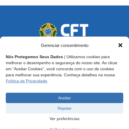
Gerenciar consentimento
Nós Protegemos Seus Dados
| Utilizamos cookies para
Endereço: SCS, Quadra 02, Bloco D, Ed. Oscar Niemeyer,
melhorar o desempenho e segurança do nosso site. Ao clicar
9º Andar CEP 70.316-900 - Brasília/DF
em “Aceitar Cookies”, você concorda com o uso de cookies
para melhorar sua experiência. Conheça detalhes na nossa
Central de Atendimento ao Técnico:
0800 016-1515
Política de Privacidade
.
E-mail: cft@cft.org.br | ouvidoria@cft.org.br
Aceitar
Rejeitar
Ver preferências