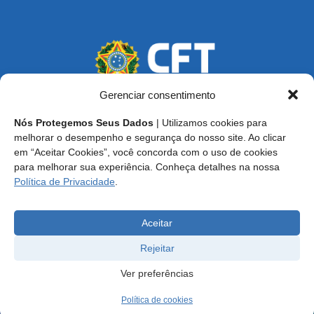
Gerenciar consentimento
Nós Protegemos Seus Dados
| Utilizamos cookies para
Endereço: SCS, Quadra 02, Bloco D, Ed. Oscar Niemeyer,
melhorar o desempenho e segurança do nosso site. Ao clicar
9º Andar CEP 70.316-900 - Brasília/DF
em “Aceitar Cookies”, você concorda com o uso de cookies
para melhorar sua experiência. Conheça detalhes na nossa
Central de Atendimento ao Técnico:
0800 016-1515
Política de Privacidade
.
E-mail: cft@cft.org.br | ouvidoria@cft.org.br
Aceitar
Rejeitar
Ver preferências
Política de cookies