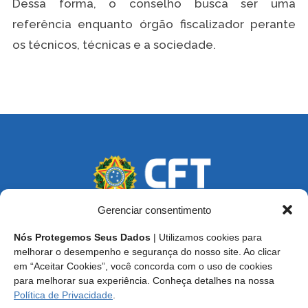
Dessa forma, o conselho busca ser uma
referência enquanto órgão fiscalizador perante
os técnicos, técnicas e a sociedade.
Gerenciar consentimento
Nós Protegemos Seus Dados
| Utilizamos cookies para
Endereço: SCS, Quadra 02, Bloco D, Ed. Oscar Niemeyer,
melhorar o desempenho e segurança do nosso site. Ao clicar
9º Andar CEP 70.316-900 - Brasília/DF
em “Aceitar Cookies”, você concorda com o uso de cookies
para melhorar sua experiência. Conheça detalhes na nossa
Central de Atendimento ao Técnico:
0800 016-1515
Política de Privacidade
.
E-mail: cft@cft.org.br | ouvidoria@cft.org.br