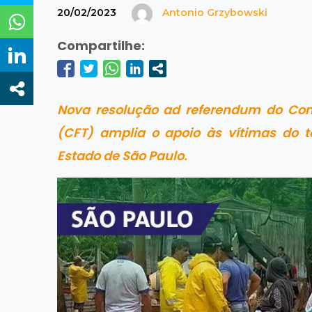
20/02/2023
Antonio Grzybowski
Compartilhe:
Nova
resolução ad referendum
do Cons
(CFT) amplia o apoio às vítimas do te
Estado de São Paulo.