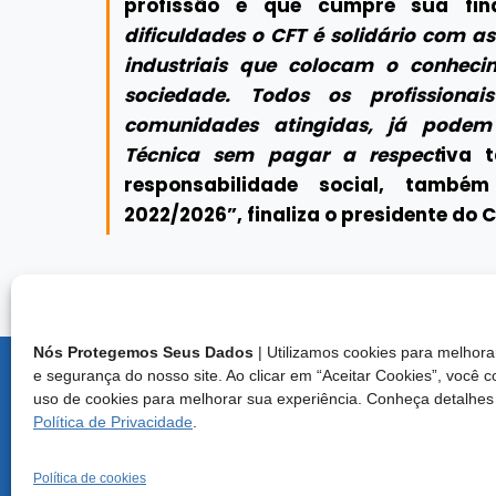
profissão e que cumpre sua fina
dificuldades o CFT é solidário com a
industriais que colocam o conheci
sociedade. Todos os profission
comunidades atingidas, já podem
Técnica sem pagar a respect
iva t
responsabilidade social, tamb
2022/2026”, finaliza o presidente do C
Nós Protegemos Seus Dados
| Utilizamos cookies para melho
e segurança do nosso site. Ao clicar em “Aceitar Cookies”, você 
Endereço:
uso de cookies para melhorar sua experiência. Conheça detalhes
Brasília/D
Política de Privacidade
.
Central d
E-mail: cf
Política de cookies