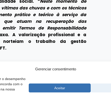
lidade social. “
Neste momento de
s vítimas das chuvas e com os técnicos
mento prático e teórico à serviço da
ais que atuam na recuperação das
 emitir Termos de Responsabilidade
axa. A valorização profissional e a
ém norteiam o trabalho da gestão
FT.
Gerenciar consentimento
rar o desempenho
concorda com o
 SCS, Quadra 02, Bloco D, Ed. Oscar Niemeyer, 9º Andar CEP 70.316-
Aceitar
 na nossa
F
e Atendimento ao Técnico:
0800 016-1515
t@cft.org.br | ouvidoria@cft.org.br