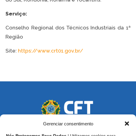
Serviço:
Conselho Regional dos Técnicos Industriais da 1ª
Região
Site:
https://www.crt01.gov.br/
Gerenciar consentimento
Nós Protegemos Seus Dados
| Utilizamos cookies para