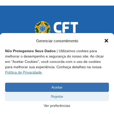
Gerenciar consentimento
Nós Protegemos Seus Dados
| Utilizamos cookies para
Endereço: SCS, Quadra 02, Bloco D, Ed. Oscar Niemeyer,
melhorar o desempenho e segurança do nosso site. Ao clicar
9º Andar CEP 70.316-900 - Brasília/DF
em “Aceitar Cookies”, você concorda com o uso de cookies
para melhorar sua experiência. Conheça detalhes na nossa
Central de Atendimento ao Técnico:
0800 016-1515
Política de Privacidade
.
E-mail: cft@cft.org.br | ouvidoria@cft.org.br
Aceitar
Rejeitar
Ver preferências