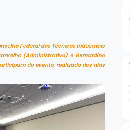
selho Federal dos Técnicos Industriais
Carvalho (Administrativo) e Bernardino
rticipam do evento, realizado dos dias