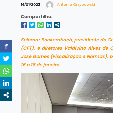
16/01/2023
Antonio Grzybowski
Compartilhe:
Solomar Rockembach, presidente do Con
(CFT), e diretores Valdivino Alves de 
José Gomes (Fiscalização e Normas), pa
16 a 18 de janeiro.