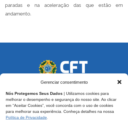
paradas e na aceleração das que estão em
andamento.
Gerenciar consentimento
Nós Protegemos Seus Dados
| Utilizamos cookies para
Endereço: SCS, Quadra 02, Bloco D, Ed. Oscar Niemeyer,
melhorar o desempenho e segurança do nosso site. Ao clicar
9º Andar CEP 70.316-900 - Brasília/DF
em “Aceitar Cookies”, você concorda com o uso de cookies
para melhorar sua experiência. Conheça detalhes na nossa
Central de Atendimento ao Técnico:
0800 016-1515
Política de Privacidade
.
E-mail: cft@cft.org.br | ouvidoria@cft.org.br