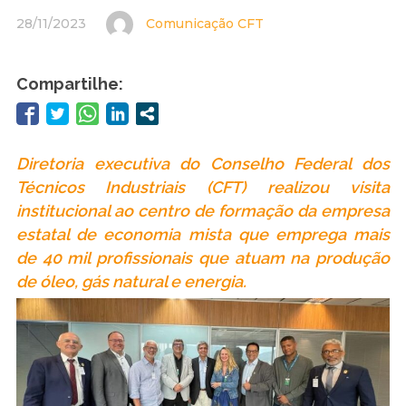
28/11/2023
Comunicação CFT
Compartilhe:
Diretoria executiva do Conselho Federal dos
Técnicos Industriais (CFT) realizou visita
institucional ao centro de formação da empresa
estatal de economia mista que emprega mais
de 40 mil profissionais que atuam na produção
de óleo, gás natural e energia.