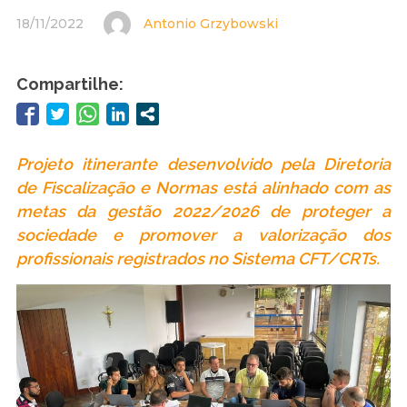
18/11/2022
Antonio Grzybowski
Compartilhe:
Projeto itinerante desenvolvido pela Diretoria
de Fiscalização e Normas está alinhado com as
metas da gestão 2022/2026 de proteger a
sociedade e promover a valorização dos
profissionais registrados no Sistema CFT/CRTs.