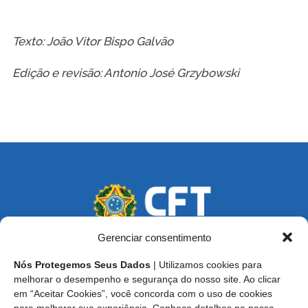
Texto: João Vitor Bispo Galvão
Edição e revisão: Antonio José Grzybowski
Gerenciar consentimento
Nós Protegemos Seus Dados
| Utilizamos cookies para
Endereço: SCS, Quadra 02, Bloco D, Ed. Oscar Niemeyer,
melhorar o desempenho e segurança do nosso site. Ao clicar
9º Andar CEP 70.316-900 - Brasília/DF
em “Aceitar Cookies”, você concorda com o uso de cookies