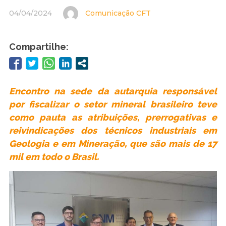
04/04/2024
Comunicação CFT
Compartilhe:
Encontro na sede da autarquia responsável
por fiscalizar o setor mineral brasileiro teve
como pauta as atribuições, prerrogativas e
reivindicações dos técnicos industriais em
Geologia e em Mineração, que são mais de 17
mil em todo o Brasil.