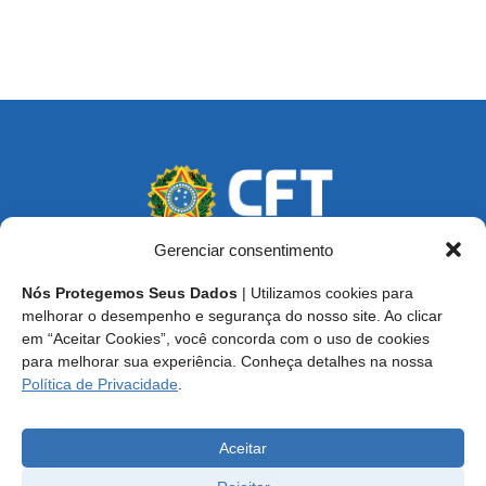
Gerenciar consentimento
Nós Protegemos Seus Dados
| Utilizamos cookies para
Endereço: SCS, Quadra 02, Bloco D, Ed. Oscar Niemeyer,
melhorar o desempenho e segurança do nosso site. Ao clicar
9º Andar CEP 70.316-900 - Brasília/DF
em “Aceitar Cookies”, você concorda com o uso de cookies
para melhorar sua experiência. Conheça detalhes na nossa
Central de Atendimento ao Técnico:
0800 016-1515
Política de Privacidade
.
E-mail: cft@cft.org.br | ouvidoria@cft.org.br
Aceitar