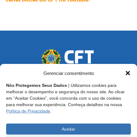
Gerenciar consentimento
Nós Protegemos Seus Dados
| Utilizamos cookies para
Endereço: SCS, Quadra 02, Bloco D, Ed. Oscar Niemeyer,
melhorar o desempenho e segurança do nosso site. Ao clicar
9º Andar CEP 70.316-900 - Brasília/DF
em “Aceitar Cookies”, você concorda com o uso de cookies
para melhorar sua experiência. Conheça detalhes na nossa
Central de Atendimento ao Técnico:
0800 016-1515
Política de Privacidade
.
E-mail: cft@cft.org.br | ouvidoria@cft.org.br
Aceitar