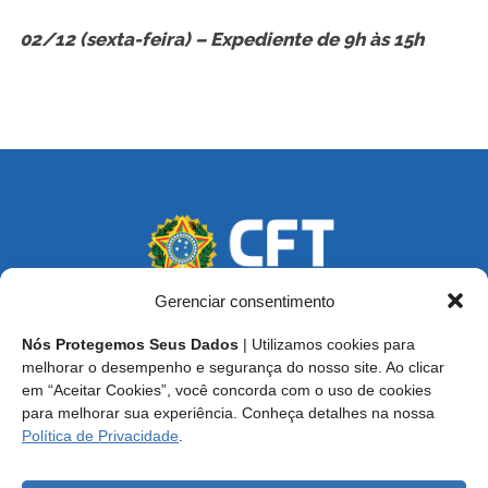
02/12 (sexta-feira) – Expediente de 9h às 15h
Gerenciar consentimento
Nós Protegemos Seus Dados
| Utilizamos cookies para
Endereço: SCS, Quadra 02, Bloco D, Ed. Oscar Niemeyer,
melhorar o desempenho e segurança do nosso site. Ao clicar
9º Andar CEP 70.316-900 - Brasília/DF
em “Aceitar Cookies”, você concorda com o uso de cookies
para melhorar sua experiência. Conheça detalhes na nossa
Central de Atendimento ao Técnico:
0800 016-1515
Política de Privacidade
.
E-mail: cft@cft.org.br | ouvidoria@cft.org.br