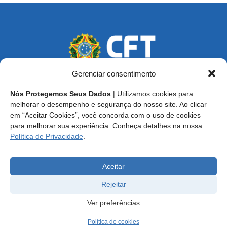
Gerenciar consentimento
Nós Protegemos Seus Dados
| Utilizamos cookies para
Endereço: SCS, Quadra 02, Bloco D, Ed. Oscar Niemeyer,
melhorar o desempenho e segurança do nosso site. Ao clicar
9º Andar CEP 70.316-900 - Brasília/DF
em “Aceitar Cookies”, você concorda com o uso de cookies
para melhorar sua experiência. Conheça detalhes na nossa
Central de Atendimento ao Técnico:
0800 016-1515
Política de Privacidade
.
E-mail: cft@cft.org.br | ouvidoria@cft.org.br
Aceitar
Rejeitar
Ver preferências
Política de cookies