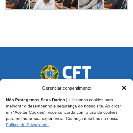
Gerenciar consentimento
Nós Protegemos Seus Dados
| Utilizamos cookies para
Endereço: SCS, Quadra 02, Bloco D, Ed. Oscar Niemeyer,
melhorar o desempenho e segurança do nosso site. Ao clicar
9º Andar CEP 70.316-900 - Brasília/DF
em “Aceitar Cookies”, você concorda com o uso de cookies
para melhorar sua experiência. Conheça detalhes na nossa
Central de Atendimento ao Técnico:
0800 016-1515
Política de Privacidade
.
E-mail: cft@cft.org.br | ouvidoria@cft.org.br