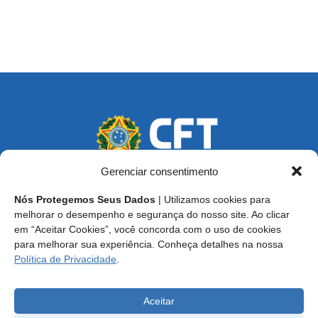
Gerenciar consentimento
Nós Protegemos Seus Dados
| Utilizamos cookies para
Endereço: SCS, Quadra 02, Bloco D, Ed. Oscar Niemeyer,
melhorar o desempenho e segurança do nosso site. Ao clicar
9º Andar CEP 70.316-900 - Brasília/DF
em “Aceitar Cookies”, você concorda com o uso de cookies
para melhorar sua experiência. Conheça detalhes na nossa
Central de Atendimento ao Técnico:
0800 016-1515
Política de Privacidade
.
E-mail: cft@cft.org.br | ouvidoria@cft.org.br
Aceitar