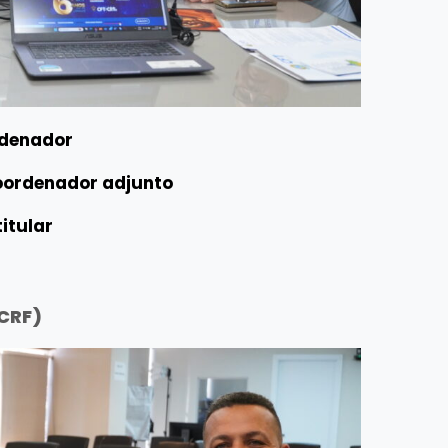
rdenador
Coordenador adjunto
itular
(CRF)