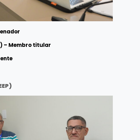
rdenador
) – Membro titular
lente
EEP)