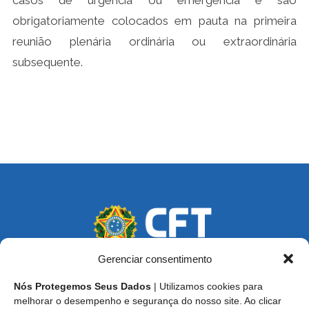
casos de urgência ou emergência e são
obrigatoriamente colocados em pauta na primeira
reunião plenária ordinária ou extraordinária
subsequente.
Gerenciar consentimento
Nós Protegemos Seus Dados
| Utilizamos cookies para
Endereço: SCS, Quadra 02, Bloco D, Ed. Oscar Niemeyer,
melhorar o desempenho e segurança do nosso site. Ao clicar
9º Andar CEP 70.316-900 - Brasília/DF