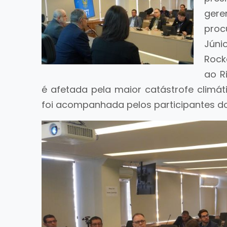
gere
proc
Jún
Rock
ao R
é afetada pela maior catástrofe climá
foi acompanhada pelos participantes do