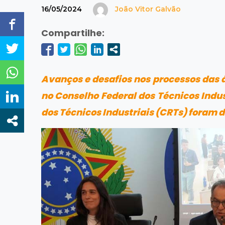
16/05/2024
João Vitor Galvão
Compartilhe:
Avanços e desafios nos processos das 
no Conselho Federal dos Técnicos Indus
dos Técnicos Industriais (CRTs) foram d