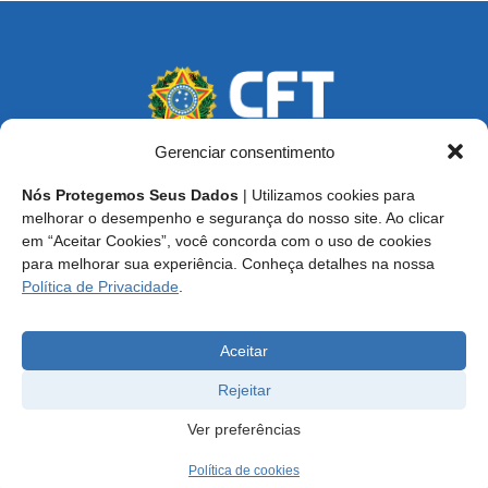
Gerenciar consentimento
Nós Protegemos Seus Dados
| Utilizamos cookies para
Endereço: SCS, Quadra 02, Bloco D, Ed. Oscar Niemeyer,
melhorar o desempenho e segurança do nosso site. Ao clicar
9º Andar CEP 70.316-900 - Brasília/DF
em “Aceitar Cookies”, você concorda com o uso de cookies
para melhorar sua experiência. Conheça detalhes na nossa
Central de Atendimento ao Técnico:
0800 016-1515
Política de Privacidade
.
E-mail: cft@cft.org.br | ouvidoria@cft.org.br
Aceitar
Rejeitar
Ver preferências
Política de cookies