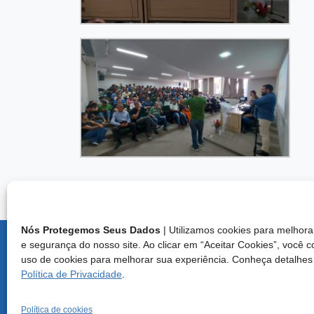
Nós Protegemos Seus Dados
| Utilizamos cookies para melho
e segurança do nosso site. Ao clicar em “Aceitar Cookies”, você 
Endereço:
uso de cookies para melhorar sua experiência. Conheça detalhes
Brasília/D
Política de Privacidade
.
Central d
E-mail: cf
Política de cookies