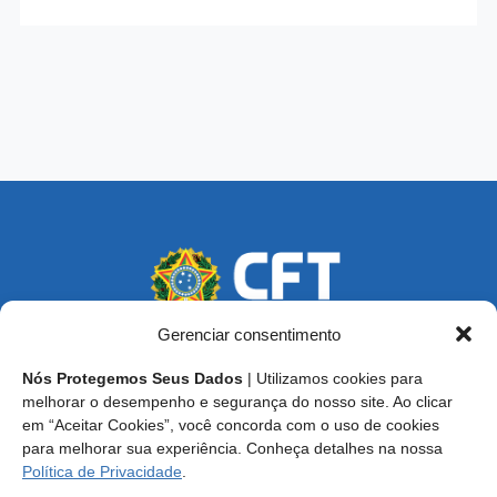
Gerenciar consentimento
Nós Protegemos Seus Dados
| Utilizamos cookies para
Endereço: SCS, Quadra 02, Bloco D, Ed. Oscar Niemeyer,
melhorar o desempenho e segurança do nosso site. Ao clicar
9º Andar CEP 70.316-900 - Brasília/DF
em “Aceitar Cookies”, você concorda com o uso de cookies
para melhorar sua experiência. Conheça detalhes na nossa
Central de Atendimento ao Técnico:
0800 016-1515
Política de Privacidade
.
E-mail: cft@cft.org.br | ouvidoria@cft.org.br