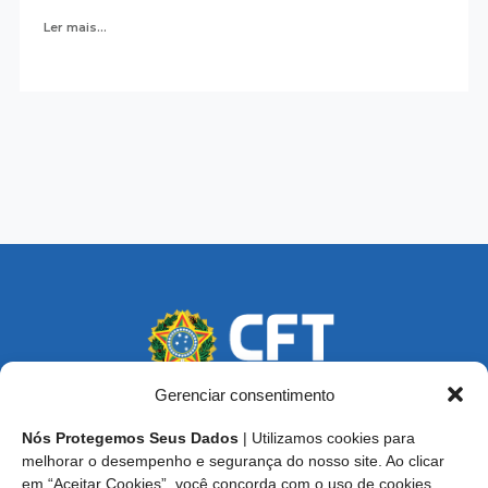
Ler mais...
Gerenciar consentimento
Nós Protegemos Seus Dados
| Utilizamos cookies para
Endereço: SCS, Quadra 02, Bloco D, Ed. Oscar Niemeyer,
melhorar o desempenho e segurança do nosso site. Ao clicar
9º Andar CEP 70.316-900 - Brasília/DF
em “Aceitar Cookies”, você concorda com o uso de cookies