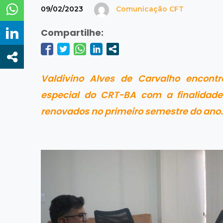
09/02/2023
Comunicação CFT
Compartilhe:
Valdivino Alves de Carvalho encont
especial do CRT-BA com a finalidade
renovados no primeiro semestre do ano.