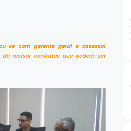
rou-se com gerente geral e assessor
 de revisar contratos que podem ser