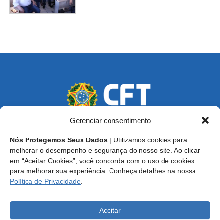
Gerenciar consentimento
Nós Protegemos Seus Dados
| Utilizamos cookies para
Endereço: SCS, Quadra 02, Bloco D, Ed. Oscar Niemeyer,
melhorar o desempenho e segurança do nosso site. Ao clicar
9º Andar CEP 70.316-900 - Brasília/DF
em “Aceitar Cookies”, você concorda com o uso de cookies
para melhorar sua experiência. Conheça detalhes na nossa
Central de Atendimento ao Técnico:
0800 016-1515
Política de Privacidade
.
E-mail: cft@cft.org.br | ouvidoria@cft.org.br
Aceitar