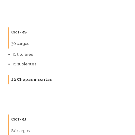
CRT-RS
30 cargos
15 titulares
15 suplentes
22 Chapas inscritas
CRT-RJ
80 cargos