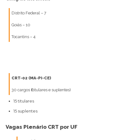
Distrito Federal – 7
Goiás – 10
Tocantins – 4
CRT-02 (MA-PI-CE)
30 cargos
(
titulares e suplentes)
15 titulares
15 suplentes
Vagas Plenário CRT por UF