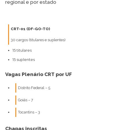
regional e por estado
CRT-01 (DF-GO-TO)
30 cargos (titulares e suplentes)
15 titulares
15 suplentes
Vagas Plenário CRT por UF
Distrito Federal – 5
Goiás – 7
Tocantins – 3
Chapas inscritas