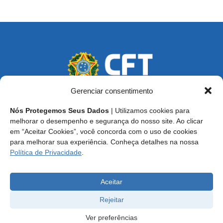
Gerenciar consentimento
Nós Protegemos Seus Dados
| Utilizamos cookies para
Endereço: SCS, Quadra 02, Bloco D, Ed. Oscar Niemeyer,
melhorar o desempenho e segurança do nosso site. Ao clicar
9º Andar CEP 70.316-900 - Brasília/DF
em “Aceitar Cookies”, você concorda com o uso de cookies
para melhorar sua experiência. Conheça detalhes na nossa
Central de Atendimento ao Técnico:
0800 016-1515
Política de Privacidade
.
E-mail: cft@cft.org.br | ouvidoria@cft.org.br
Aceitar
Rejeitar
Ver preferências