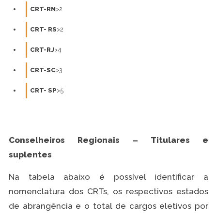
CRT-RN
>2
CRT- RS
>2
CRT-RJ
>4
CRT-SC
>3
CRT- SP
>5
Conselheiros Regionais – Titulares e
suplentes
Na tabela abaixo é possível identificar a
nomenclatura dos CRTs, os respectivos estados
de abrangência e o total de cargos eletivos por