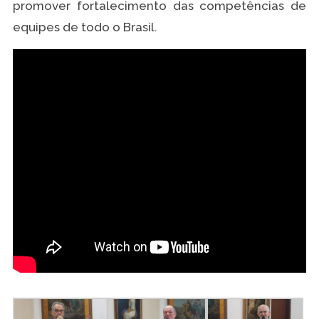
promover fortalecimento das competências de
equipes de todo o Brasil.