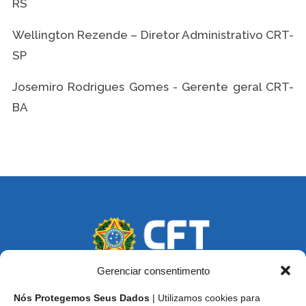
RS
Wellington Rezende – Diretor Administrativo CRT-
SP
Josemiro Rodrigues Gomes - Gerente geral CRT-
BA
Gerenciar consentimento
Nós Protegemos Seus Dados
| Utilizamos cookies para
Endereço: SCS, Quadra 02, Bloco D, Ed. Oscar Niemeyer,