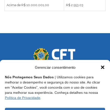
Acima de R$ 10.000.001,00
R$ 2.553,03
Gerenciar consentimento
Nós Protegemos Seus Dados
| Utilizamos cookies para
Endereço: SCS, Quadra 02, Bloco D, Ed. Oscar Niemeyer,
melhorar o desempenho e segurança do nosso site. Ao clicar
9º Andar CEP 70.316-900 - Brasília/DF
em “Aceitar Cookies”, você concorda com o uso de cookies
para melhorar sua experiência. Conheça detalhes na nossa
Central de Atendimento ao Técnico:
0800 016-1515
Política de Privacidade
.
E-mail: cft@cft.org.br | ouvidoria@cft.org.br