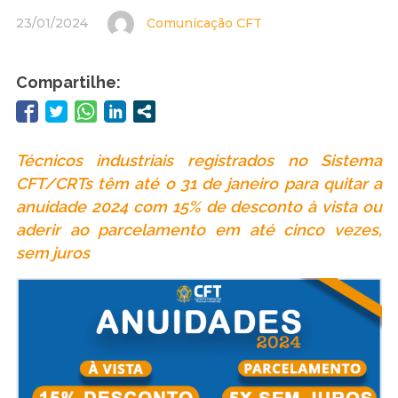
23/01/2024
Comunicação CFT
Compartilhe:
Técnicos industriais registrados no Sistema
CFT/CRTs têm até o 31 de janeiro para quitar a
anuidade 2024 com 15% de desconto à vista ou
aderir ao parcelamento em até cinco vezes,
sem juros