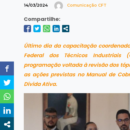
14/03/2024
Comunicação CFT
Compartilhe:
Último dia da capacitação coordenada 
Federal dos Técnicos Industriais (
programação voltada à revisão dos tóp
as ações previstas no Manual de Cobr
Dívida Ativa.