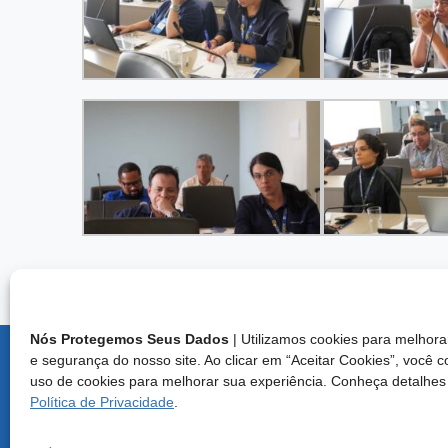
Nós Protegemos Seus Dados
| Utilizamos cookies para melho
e segurança do nosso site. Ao clicar em “Aceitar Cookies”, você 
Endereço:
uso de cookies para melhorar sua experiência. Conheça detalhes
Brasília/D
Política de Privacidade
.
Central d
E-mail: cf