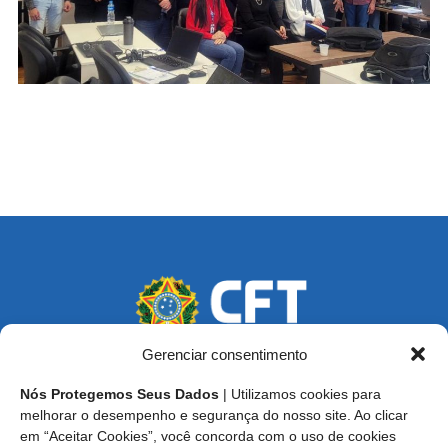
Gerenciar consentimento
Nós Protegemos Seus Dados
| Utilizamos cookies para
Endereço: SCS, Quadra 02, Bloco D, Ed. Oscar Niemeyer,
melhorar o desempenho e segurança do nosso site. Ao clicar
9º Andar CEP 70.316-900 - Brasília/DF
em “Aceitar Cookies”, você concorda com o uso de cookies