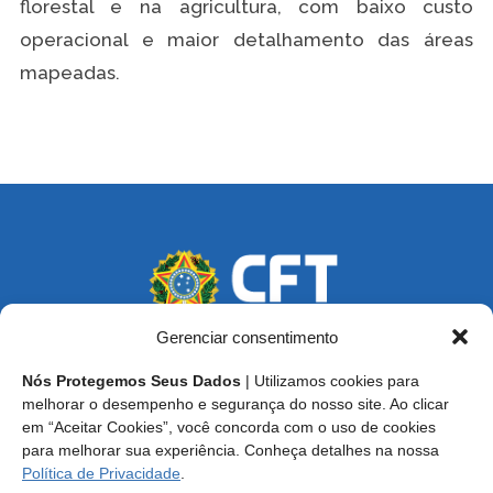
florestal e na agricultura, com baixo custo
operacional e maior detalhamento das áreas
mapeadas.
Gerenciar consentimento
Nós Protegemos Seus Dados
| Utilizamos cookies para
Endereço: SCS, Quadra 02, Bloco D, Ed. Oscar Niemeyer,
melhorar o desempenho e segurança do nosso site. Ao clicar
9º Andar CEP 70.316-900 - Brasília/DF
em “Aceitar Cookies”, você concorda com o uso de cookies
para melhorar sua experiência. Conheça detalhes na nossa
Central de Atendimento ao Técnico:
0800 016-1515
Política de Privacidade
.
E-mail: cft@cft.org.br | ouvidoria@cft.org.br