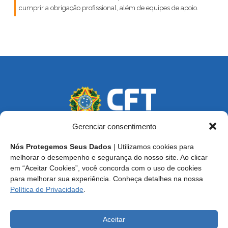
cumprir a obrigação profissional, além de equipes de apoio.
Gerenciar consentimento
Nós Protegemos Seus Dados
| Utilizamos cookies para
Endereço: SCS, Quadra 02, Bloco D, Ed. Oscar Niemeyer,
melhorar o desempenho e segurança do nosso site. Ao clicar
9º Andar CEP 70.316-900 - Brasília/DF
em “Aceitar Cookies”, você concorda com o uso de cookies
para melhorar sua experiência. Conheça detalhes na nossa
Central de Atendimento ao Técnico:
0800 016-1515
Política de Privacidade
.
E-mail: cft@cft.org.br | ouvidoria@cft.org.br
Aceitar